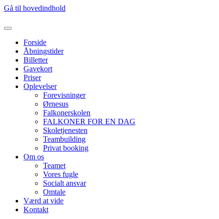
Gå til hovedindhold
Forside
Åbningstider
Billetter
Gavekort
Priser
Oplevelser
Forevisninger
Ørnesus
Falkonerskolen
FALKONER FOR EN DAG
Skoletjenesten
Teambuilding
Privat booking
Om os
Teamet
Vores fugle
Socialt ansvar
Omtale
Værd at vide
Kontakt