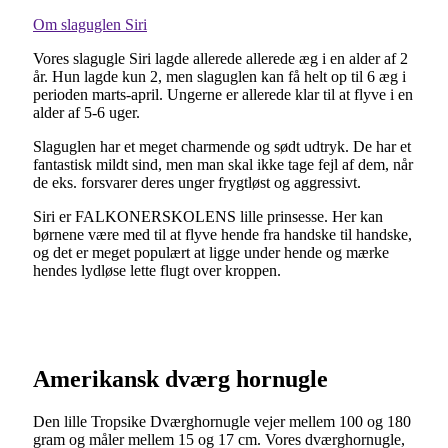
Om slaguglen Siri
Vores slagugle Siri lagde allerede allerede æg i en alder af 2
år. Hun lagde kun 2, men slaguglen kan få helt op til 6 æg i
perioden marts-april. Ungerne er allerede klar til at flyve i en
alder af 5-6 uger.
Slaguglen har et meget charmende og sødt udtryk. De har et
fantastisk mildt sind, men man skal ikke tage fejl af dem, når
de eks. forsvarer deres unger frygtløst og aggressivt.
Siri er FALKONERSKOLENS lille prinsesse. Her kan
børnene være med til at flyve hende fra handske til handske,
og det er meget populært at ligge under hende og mærke
hendes lydløse lette flugt over kroppen.
Amerikansk dværg hornugle
Den lille Tropsike Dværghornugle vejer mellem 100 og 180
gram og måler mellem 15 og 17 cm. Vores dværghornugle,