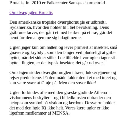
Brutalis, fra 2010 er Falkecenter Samsøs charmetrold.
Om dvæguglen Brutalis
Den amerikanske tropiske dværghornugle er udbredt i
Sydamerika, hvor den holder til i tæt bevoksning. Dens
gråbrune farver, der går i et med barken på et træ, gør det
nemt for den at gemme sig i dagtimerne.
Uglen jager kun om natten og lever primært af insekter, små
gnavere og krybdyr, som den fanger ved pludseligt at gribe
byttet, når det sidder stille. I de tilfælde hvor uglen tager sit
bytte i flugten, er det typisk insekter, det går ud over.
Om dagen sidder dværghornuglen i træer, lukker øjnene og
rejser øreduskene. På den måde falder den i ét med træet og
kan være svær at få øje på. Men den sover ikke!
Uglen forbindes ofte med den græske gudinde Athena –
visdommens beskytter – og i billedkunsten optræder den
netop som symbol på visdom og lærdom. Desværre holder
det med den høje IQ ikke helt. Vores kære ugler er ikke
ligefrem medlemmer af MENSA.