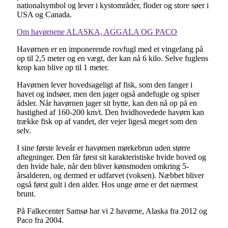
nationalsymbol og lever i kystområder, floder og store søer i
USA og Canada.
Om havørnene ALASKA, AGGALA OG PACO
Havørnen er en imponerende rovfugl med et vingefang på
op til 2,5 meter og en vægt, der kan nå 6 kilo. Selve fuglens
krop kan blive op til 1 meter.
Havørnen lever hovedsageligt af fisk, som den fanger i
havet og indsøer, men den jager også andefugle og spiser
ådsler. Når havørnen jager sit bytte, kan den nå op på en
hastighed af 160-200 km/t. Den hvidhovedede havørn kan
trække fisk op af vandet, der vejer ligeså meget som den
selv.
I sine første leveår er havørnen mørkebrun uden større
aftegninger. Den får først sit karakteristiske hvide hoved og
den hvide hale, når den bliver kønsmoden omkring 5-
årsalderen, og dermed er udfarvet (voksen). Næbbet bliver
også først gult i den alder. Hos unge ørne er det nærmest
brunt.
På Falkecenter Samsø har vi 2 havørne, Alaska fra 2012 og
Paco fra 2004.