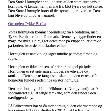
Den Store Hornugle er en underart af den store europæiske
hornugle, vi kender her hjemme fra, blot lysere og lidt større.
Den Store Hornugle hører til de største ugler i verden. Den
kan blive op til 50 år gammel.
Om uglen Tykke Bertha
Vores hornuglen kommer oprindeligt fra Nordafrika, men
Tykke Bertha er født i Danmark. Denne ugle type finder en
mage for livet. De bygger deres rede på klipper eller direkte
på jorden, hvor de blot skraber et hul.
Hornuglen er nataktiv og jager mindre pattedyr, firben og
fugle.
Hornuglen er ikke kræsen, når der er mangel på føde.
Hornuglen er set jage små antiloper, rævehvalpe og
tamkatte. Den største fangst set i skandinavien er rester fra
kongeørn fundet i reden hos en stor hornugle.
Den store hornugle i Lille Vildmose (i Nordjylland) har fx
specialiseret sig i at fange tamkatte, som den finder i den
nærliggende by.
På Falkecentret har vi én stor hornugle, den charmerende og
imponerende Tykke Bertha fra 2012. Tykke Berthas