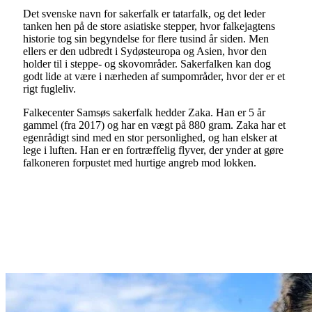
Det svenske navn for sakerfalk er tatarfalk, og det leder
tanken hen på de store asiatiske stepper, hvor falkejagtens
historie tog sin begyndelse for flere tusind år siden. Men
ellers er den udbredt i Sydøsteuropa og Asien, hvor den
holder til i steppe- og skovområder. Sakerfalken kan dog
godt lide at være i nærheden af sumpområder, hvor der er et
rigt fugleliv.
Falkecenter Samsøs sakerfalk hedder Zaka. Han er 5 år
gammel (fra 2017) og har en vægt på 880 gram. Zaka har et
egenrådigt sind med en stor personlighed, og han elsker at
lege i luften. Han er en fortræffelig flyver, der ynder at gøre
falkoneren forpustet med hurtige angreb mod lokken.