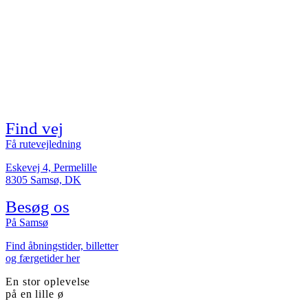
Find vej
Få rutevejledning
Eskevej 4, Permelille
8305 Samsø, DK
Besøg os
På Samsø
Find åbningstider, billetter
og færgetider her
En stor oplevelse
på en lille ø