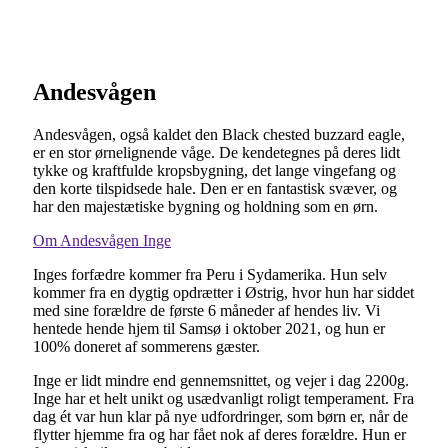
Andesvågen
Andesvågen, også kaldet den Black chested buzzard eagle,
er en stor ørnelignende våge. De kendetegnes på deres lidt
tykke og kraftfulde kropsbygning, det lange vingefang og
den korte tilspidsede hale. Den er en fantastisk svæver, og
har den majestætiske bygning og holdning som en ørn.
Om Andesvågen Inge
Inges forfædre kommer fra Peru i Sydamerika. Hun selv
kommer fra en dygtig opdrætter i Østrig, hvor hun har siddet
med sine forældre de første 6 måneder af hendes liv. Vi
hentede hende hjem til Samsø i oktober 2021, og hun er
100% doneret af sommerens gæster.
Inge er lidt mindre end gennemsnittet, og vejer i dag 2200g.
Inge har et helt unikt og usædvanligt roligt temperament. Fra
dag ét var hun klar på nye udfordringer, som børn er, når de
flytter hjemme fra og har fået nok af deres forældre. Hun er