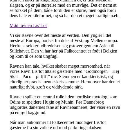
slagsen, og er på størrelse med en musvåge. Det er nemt at
se forskel på dem, både fordi den er større, men også fordi
dens hale er kileformet, og så har den et meget kraftige næb.
Mød ravnen Lis’Lot
Vi ser Ravne over det meste af verden. Den yngler i det
meste af Europa, bortset fra dele af Vest- og Mellemeuropa.
Herfra strækker udbredelsen sig østover gennem Asien til
Stillehavet. Den vi har her på Falkecentret er født i Belgien
og kom til os som ungfugl.
Ravnen kan tale, hvilket skaber meget morsomhed, når
vores Ravn Lis’lot tiltaler gæsterne med ”Godmorgen – Hej
Skat – Paco – piifffff” mv. Stemmen er karakteristisk, og
efterligner præcis menneskets stemme. Herudover har den et
naturligt dybt, groft og vidtlydende rårk.
Ravnen spiller en central rolle i den nordiske mytologi som
Odins to spejdere Hugin og Munin. Før Dannebrog
udgjordes danernes fane af Ravnebanneret, der viser en ravn
på en rød baggrund.
Når man ankommer til Falkecentret modtager Lis’lot
gæsterne fra sin voliere ud mod parkeringspladsen.