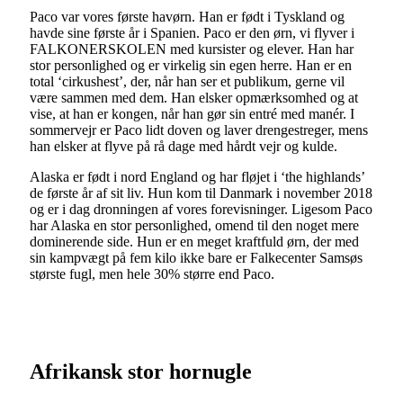
Paco var vores første havørn. Han er født i Tyskland og
havde sine første år i Spanien. Paco er den ørn, vi flyver i
FALKONERSKOLEN med kursister og elever. Han har
stor personlighed og er virkelig sin egen herre. Han er en
total ‘cirkushest’, der, når han ser et publikum, gerne vil
være sammen med dem. Han elsker opmærksomhed og at
vise, at han er kongen, når han gør sin entré med manér. I
sommervejr er Paco lidt doven og laver drengestreger, mens
han elsker at flyve på rå dage med hårdt vejr og kulde.
Alaska er født i nord England og har fløjet i ‘the highlands’
de første år af sit liv. Hun kom til Danmark i november 2018
og er i dag dronningen af vores forevisninger. Ligesom Paco
har Alaska en stor personlighed, omend til den noget mere
dominerende side. Hun er en meget kraftfuld ørn, der med
sin kampvægt på fem kilo ikke bare er Falkecenter Samsøs
største fugl, men hele 30% større end Paco.
Afrikansk stor hornugle