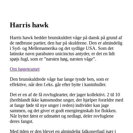
Harris hawk
Harris hawk hedder brunskuldret våge på dansk på grund af
de rødbrune partier, den har på skuldrene. Den er almindelig
i Syd- og Mellemamerika og det sydlige USA. Som det
latinske navn parabuteo unicinctus antyder, er det en lidt
spøjs fugl, som er ”næsten høg, næsten våge”.
Om høgeteamet
Den brunskuldrede våge har lange tynde ben, som er
effektive, når den f.eks. går efter bytte i kaninhuller.
Det er en af de få rovfuglearter, der jager kollektivt. 2 til 10
(heriblandt ikke kønsmodne unger, der hjælper forældre med
at fange føde til nye unger i reden) individer kan jage
sammen, og det giver et godt energiregnskab for flokken.
Når byttet først er udmattet og nedlagt, deler rovfuglene
deres fangst.
Med tiden er den blevet en almindelig falkonerfugl især i