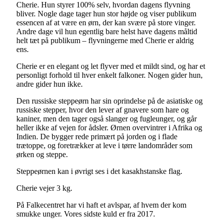
Cherie. Hun styrer 100% selv, hvordan dagens flyvning
bliver. Nogle dage tager hun stor højde og viser publikum
essencen af at være en ørn, der kan svære på store vinger.
Andre dage vil hun egentlig bare helst have dagens måltid
helt tæt på publikum – flyvningerne med Cherie er aldrig
ens.
Cherie er en elegant og let flyver med et mildt sind, og har et
personligt forhold til hver enkelt falkoner. Nogen gider hun,
andre gider hun ikke.
Den russiske steppeørn har sin oprindelse på de asiatiske og
russiske stepper, hvor den lever af gnavere som hare og
kaniner, men den tager også slanger og fugleunger, og går
heller ikke af vejen for ådsler. Ørnen overvintrer i Afrika og
Indien. De bygger rede primært på jorden og i flade
trætoppe, og foretrækker at leve i tørre landområder som
ørken og steppe.
Steppeørnen kan i øvrigt ses i det kasakhstanske flag.
Cherie vejer 3 kg.
På Falkecentret har vi haft et avlspar, af hvem der kom
smukke unger. Vores sidste kuld er fra 2017.