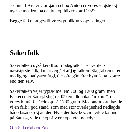
Jeanne d’Arc er 7 år gammel og Anton er vores yngste og
nyeste medlem på centret og bliver 2 år i 2023.
Begge falke bruges til vores publikums opvisninger.
Sakerfalk
Sakerfalken også kendt som ”slagfalk” – er verdens
næststørste falk, kun overgået af jagtfalken. Slagfalken er en
modig og jagtlysten fugl, der ofte går efter bytte langt større
end den selv.
Sakerfalken vejer typisk mellem 700 og 1200 gram, men
Falkecenter Samsø slog i 2009 en lille lokal ”rekord”, da
vores hunfalk nåede op på 1280 gram. Med andre ord havde
vi en falk i god stand, som med stor overlegenhed nedlagde
både fasaner og ænder. Hvis der havde været vilde kaniner
på Samsø, ville de også være oplagte byttedyr.
Om Sakerfalken Zaka