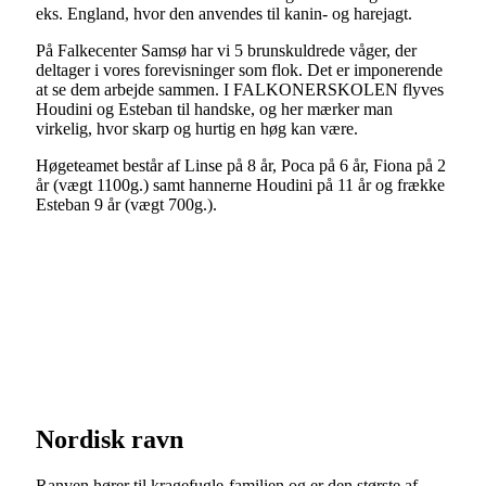
eks. England, hvor den anvendes til kanin- og harejagt.
På Falkecenter Samsø har vi 5 brunskuldrede våger, der
deltager i vores forevisninger som flok. Det er imponerende
at se dem arbejde sammen. I FALKONERSKOLEN flyves
Houdini og Esteban til handske, og her mærker man
virkelig, hvor skarp og hurtig en høg kan være.
Høgeteamet består af Linse på 8 år, Poca på 6 år, Fiona på 2
år (vægt 1100g.) samt hannerne Houdini på 11 år og frække
Esteban 9 år (vægt 700g.).
Nordisk ravn
Ranven hører til kragefugle-familien og er den største af