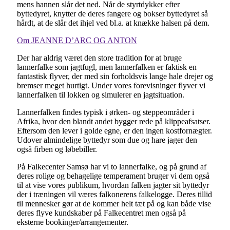
mens hannen slår det ned. Når de styrtdykker efter
byttedyret, knytter de deres fangere og bokser byttedyret så
hårdt, at de slår det ihjel ved bl.a. at knække halsen på dem.
Om JEANNE D’ARC OG ANTON
Der har aldrig været den store tradition for at bruge
lannerfalke som jagtfugl, men lannerfalken er faktisk en
fantastisk flyver, der med sin forholdsvis lange hale drejer og
bremser meget hurtigt. Under vores forevisninger flyver vi
lannerfalken til lokken og simulerer en jagtsituation.
Lannerfalken findes typisk i ørken- og steppeområder i
Afrika, hvor den blandt andet bygger rede på klippeafsatser.
Eftersom den lever i golde egne, er den ingen kostfornægter.
Udover almindelige byttedyr som due og hare jager den
også firben og løbebiller.
På Falkecenter Samsø har vi to lannerfalke, og på grund af
deres rolige og behagelige temperament bruger vi dem også
til at vise vores publikum, hvordan falken jagter sit byttedyr
der i træningen vil væres falkonerens falkelogge. Deres tillid
til mennesker gør at de kommer helt tæt på og kan både vise
deres flyve kundskaber på Falkecentret men også på
eksterne bookinger/arrangementer.