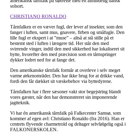
amerikansk tårnfalk på størrelse med en almindelig dansk
solsort.
CHRISTIANO RONALDO
Tårnfalken er en væver fugl, der lever af insekter, som den
fanger i luften, samt mus, gnavere, firben og småfugle. Den
lille fugl er ekspert i at ”muse” – altså at stå stille på et
bestemt sted i luften i længere tid. Her står den med
svirrende vinger, indtil den med sikkerhed har lokaliseret sit
bytte, hvorefter den med præcision som en tårnspringer
dykker lodret ned for at fange det.
Den amerikanske tårnfalk formår at overleve i selv meget
varme ørkenområder. Den har ikke brug for at drikke vand,
fordi den får dækket sit væskebehov via byttedyrene.
Tårnfalken har i flere sæsoner vakt stor begejstring blandt
vores gæster, når den har demonstreret sin imponerende
jagtteknik.
Vi har én amerikansk tårnfalk på Falkecenter Samsø, som
kommer af egen avl: Christiano Ronaldo (fra 2016). Han er
centrets flyvende charmetrold og deltager selvfølgelig også i
FALKONERSKOLEN.