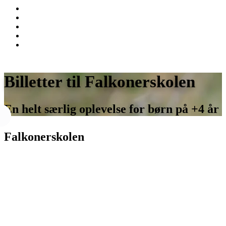
Billetter til Falkonerskolen
En helt særlig oplevelse for børn på +4 år
Falkonerskolen