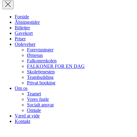
Forside
Åbningstider
Billetter
Gavekort
Priser
Oplevelser
Forevisninger
Ørnesus
Falkonerskolen
FALKONER FOR EN DAG
Skoletjenesten
Teambuilding
Privat booking
Om os
Teamet
Vores fugle
Socialt ansvar
Omtale
Værd at vide
Kontakt