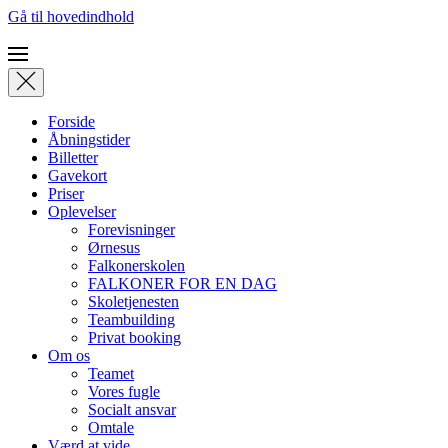
Gå til hovedindhold
Forside
Åbningstider
Billetter
Gavekort
Priser
Oplevelser
Forevisninger
Ørnesus
Falkonerskolen
FALKONER FOR EN DAG
Skoletjenesten
Teambuilding
Privat booking
Om os
Teamet
Vores fugle
Socialt ansvar
Omtale
Værd at vide