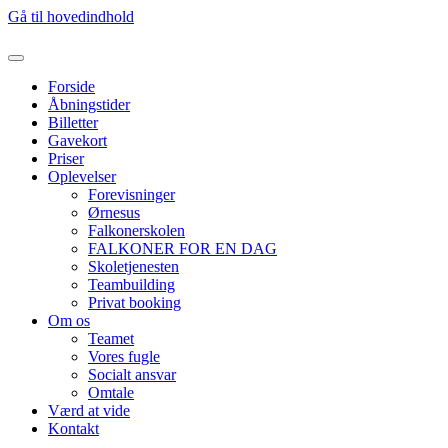
Gå til hovedindhold
Forside
Åbningstider
Billetter
Gavekort
Priser
Oplevelser
Forevisninger
Ørnesus
Falkonerskolen
FALKONER FOR EN DAG
Skoletjenesten
Teambuilding
Privat booking
Om os
Teamet
Vores fugle
Socialt ansvar
Omtale
Værd at vide
Kontakt