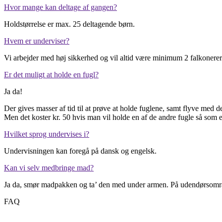
Hvor mange kan deltage af gangen?
Holdstørrelse er max. 25 deltagende børn.
Hvem er underviser?
Vi arbejder med høj sikkerhed og vil altid være minimum 2 falkonerer/dy
Er det muligt at holde en fugl?
Ja da!
Der gives masser af tid til at prøve at holde fuglene, samt flyve med d
Men det koster kr. 50 hvis man vil holde en af de andre fugle så som en
Hvilket sprog undervises i?
Undervisningen kan foregå på dansk og engelsk.
Kan vi selv medbringe mad?
Ja da, smør madpakken og ta’ den med under armen. På udendørsområde
FAQ