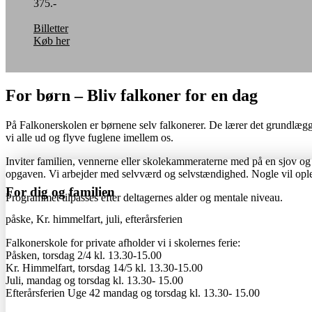
375.-
Billetter
Køb her
For børn – Bliv falkoner for en dag
På Falkonerskolen er børnene selv falkonerer. De lærer det grundlægg
vi alle ud og flyve fuglene imellem os.
Inviter familien, vennerne eller skolekammeraterne med på en sjov og
opgaven. Vi arbejder med selvværd og selvstændighed. Nogle vil oplev
For dig og familien
Programmet tilpasses efter deltagernes alder og mentale niveau.
påske, Kr. himmelfart, juli, efterårs­ferien
Falkonerskole for private afholder vi i skolernes ferie:
Påsken, torsdag 2/4 kl. 13.30-15.00
Kr. Himmelfart, torsdag 14/5 kl. 13.30-15.00
Juli, mandag og torsdag kl. 13.30- 15.00
Efterårsferien Uge 42 mandag og torsdag kl. 13.30- 15.00