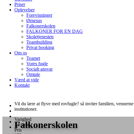
Priser
Oplevelser
Forevisninger
Ørnesus
Falkonerskolen
FALKONER FOR EN DAG
Skoletjenesten
Teambuilding
Privat booking
Om os
Teamet
Vores fugle
Socialt ansvar
Omtale
Værd at vide
Kontakt
Vil du lære at flyve med rovfugle? så inviter familien, venner
institutioner.
Varighed
Falkoner­skolen
1,5 time
Pris