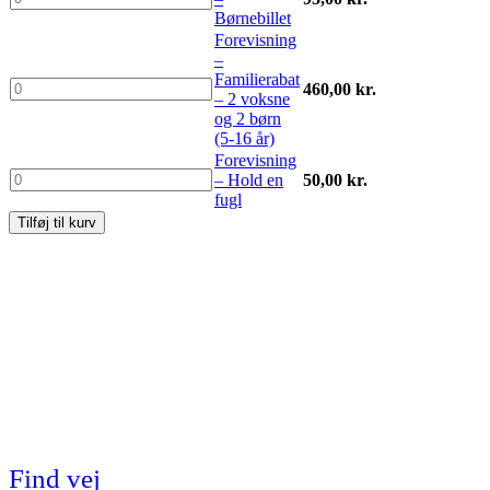
Samsø
–
Børnebillet
Ø-
Børnebillet
Forevisning
kort
antal
–
antal
Familierabat
Forevisning
460,00
kr.
– 2 voksne
–
og 2 børn
Familierabat
(5-16 år)
–
Forevisning
2
Forevisning
– Hold en
50,00
kr.
voksne
–
fugl
og
Hold
2
Tilføj til kurv
en
børn
fugl
(5-
antal
16
år)
antal
Find vej