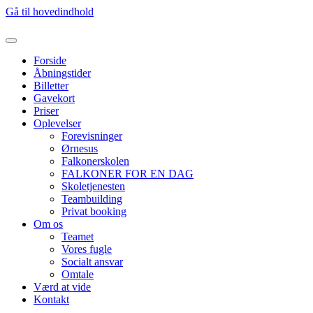
Gå til hovedindhold
Forside
Åbningstider
Billetter
Gavekort
Priser
Oplevelser
Forevisninger
Ørnesus
Falkonerskolen
FALKONER FOR EN DAG
Skoletjenesten
Teambuilding
Privat booking
Om os
Teamet
Vores fugle
Socialt ansvar
Omtale
Værd at vide
Kontakt