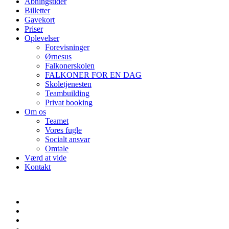
Åbningstider
Billetter
Gavekort
Priser
Oplevelser
Forevisninger
Ørnesus
Falkonerskolen
FALKONER FOR EN DAG
Skoletjenesten
Teambuilding
Privat booking
Om os
Teamet
Vores fugle
Socialt ansvar
Omtale
Værd at vide
Kontakt