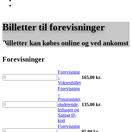
Billetter til forevisninger
Billetter kan købes online og ved ankomst
Forevisninger
Forevisning
Forevisning
–
165,00
kr.
–
Voksenbillet
Voksenbillet
Forevisning
antal
–
Pensionister,
Forevisning
studerende,
135,00
kr.
–
ledsager og
Pensionister,
Samsø Ø-
studerende,
kort
ledsager
Forevisning
og
Forevisning
–
95,00
kr.